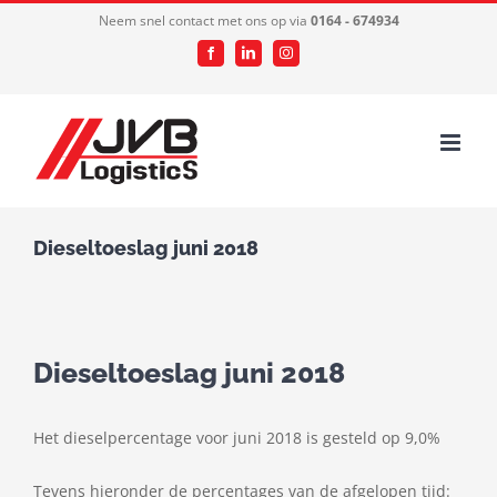
Ga
Neem snel contact met ons op via
0164 - 674934
naar
Facebook
LinkedIn
Instagram
inhoud
Dieseltoeslag juni 2018
Dieseltoeslag juni 2018
Het dieselpercentage voor juni 2018 is gesteld op 9,0%
Tevens hieronder de percentages van de afgelopen tijd: