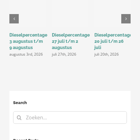
Dieselpercentage
Dieselpercentage
Dieselpercentage
D
3 augustus t/m
27 juli t/m 2
20 juli t/m 26
1
9 augustus
augustus
juli
j
augustus 3rd, 2026
juli 27th, 2026
juli 20th, 2026
Search
Zoeken
naar: