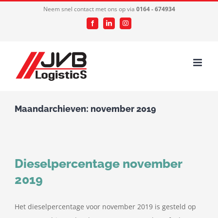
Ga
Neem snel contact met ons op via
0164 - 674934
naar
Facebook
LinkedIn
Instagram
inhoud
Maandarchieven:
november 2019
Dieselpercentage november
2019
Het dieselpercentage voor november 2019 is gesteld op