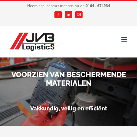
Ga
Neem snel contact met ons op via
0164 - 674934
naar
Facebook
LinkedIn
Instagram
inhoud
VOORZIEN VAN BESCHERMENDE
MATERIALEN
Vakkundig, veilig en efficiënt