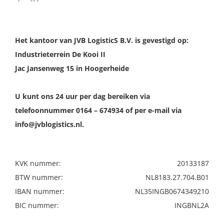
Het kantoor van JVB LogisticS B.V. is gevestigd op:
Industrieterrein De Kooi II
Jac Jansenweg 15 in Hoogerheide
U kunt ons 24 uur per dag bereiken via
telefoonnummer 0164 – 674934 of per e-mail via
info@jvblogistics.nl.
KVK nummer:
20133187
BTW nummer:
NL8183.27.704.B01
IBAN nummer:
NL35INGB0674349210
BIC nummer:
INGBNL2A