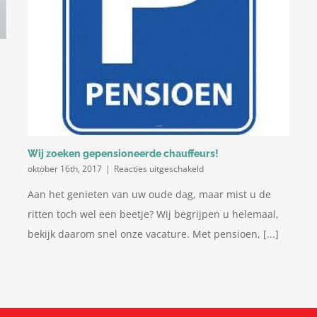
Wij zoeken gepensioneerde chauffeurs!
voor
oktober 16th, 2017
|
Reacties uitgeschakeld
Wij
Aan het genieten van uw oude dag, maar mist u de
zoeken
gepensioneerde
ritten toch wel een beetje? Wij begrijpen u helemaal,
chauffeurs!
bekijk daarom snel onze vacature. Met pensioen, [...]