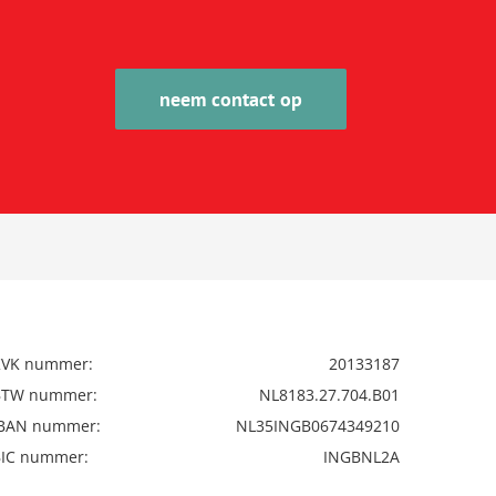
neem contact op
KVK nummer:
20133187
BTW nummer:
NL8183.27.704.B01
IBAN nummer:
NL35INGB0674349210
BIC nummer:
INGBNL2A