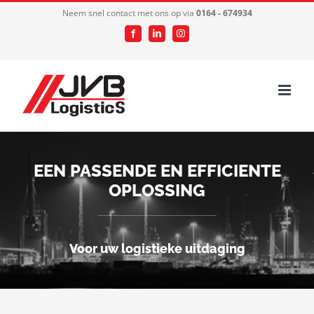
Ga
Neem snel contact met ons op via
0164 - 674934
naar
Facebook
LinkedIn
Instagram
inhoud
EEN PASSENDE EN EFFICIENTE
OPLOSSING
Voor uw logistieke uitdaging