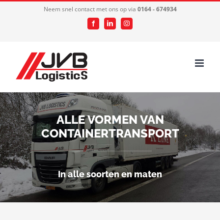
Ga
Neem snel contact met ons op via
0164 - 674934
naar
Facebook
LinkedIn
Instagram
inhoud
ALLE VORMEN VAN
CONTAINERTRANSPORT
In alle soorten en maten