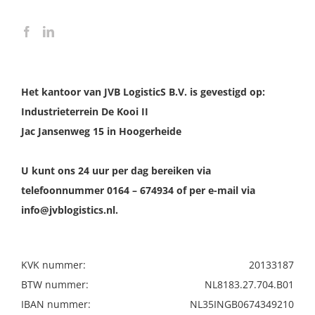
Het kantoor van JVB LogisticS B.V. is gevestigd op:
Industrieterrein De Kooi II
Jac Jansenweg 15 in Hoogerheide
U kunt ons 24 uur per dag bereiken via
telefoonnummer 0164 – 674934 of per e-mail via
info@jvblogistics.nl.
KVK nummer:
20133187
BTW nummer:
NL8183.27.704.B01
IBAN nummer:
NL35INGB0674349210