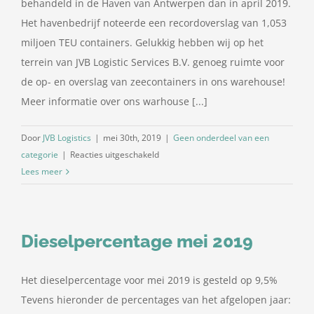
behandeld in de Haven van Antwerpen dan in april 2019.
Het havenbedrijf noteerde een recordoverslag van 1,053
miljoen TEU containers. Gelukkig hebben wij op het
terrein van JVB Logistic Services B.V. genoeg ruimte voor
de op- en overslag van zeecontainers in ons warehouse!
Meer informatie over ons warhouse [...]
Door
JVB Logistics
|
mei 30th, 2019
|
Geen onderdeel van een
voor
categorie
|
Reacties uitgeschakeld
April
Lees meer
2019
recordmaand
Haven
Dieselpercentage mei 2019
van
Antwerpen
Het dieselpercentage voor mei 2019 is gesteld op 9,5%
Tevens hieronder de percentages van het afgelopen jaar: