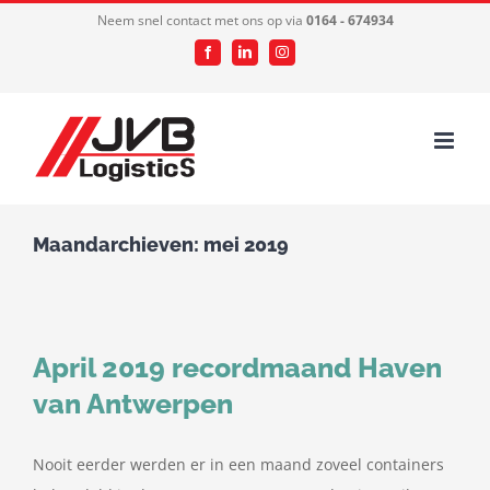
Ga
Neem snel contact met ons op via
0164 - 674934
naar
Facebook
LinkedIn
Instagram
inhoud
Maandarchieven:
mei 2019
April 2019 recordmaand Haven
van Antwerpen
Nooit eerder werden er in een maand zoveel containers