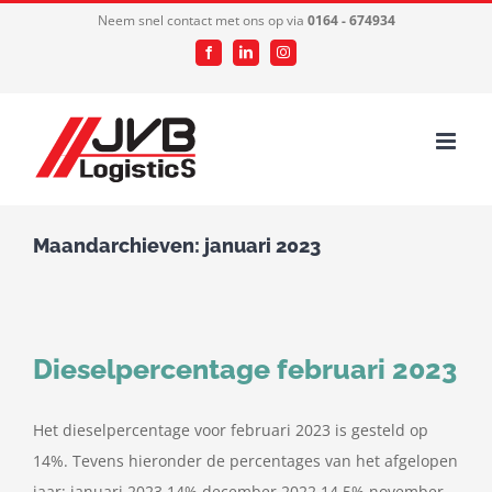
Ga
Neem snel contact met ons op via
0164 - 674934
naar
Facebook
LinkedIn
Instagram
inhoud
Maandarchieven:
januari 2023
Dieselpercentage februari 2023
Het dieselpercentage voor februari 2023 is gesteld op
14%. Tevens hieronder de percentages van het afgelopen
jaar: januari 2023 14% december 2022 14,5% november