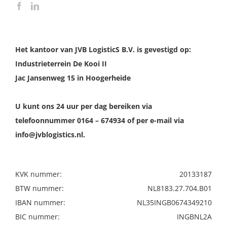
Het kantoor van JVB LogisticS B.V. is gevestigd op:
Industrieterrein De Kooi II
Jac Jansenweg 15 in Hoogerheide
U kunt ons 24 uur per dag bereiken via
telefoonnummer 0164 – 674934 of per e-mail via
info@jvblogistics.nl.
KVK nummer:
20133187
BTW nummer:
NL8183.27.704.B01
IBAN nummer:
NL35INGB0674349210
BIC nummer:
INGBNL2A