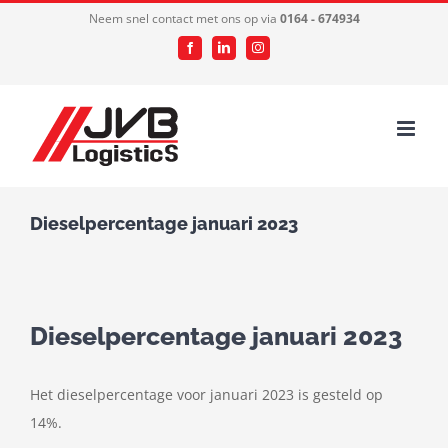
Ga
Neem snel contact met ons op via
0164 - 674934
naar
Facebook
LinkedIn
Instagram
inhoud
Dieselpercentage januari 2023
Dieselpercentage januari 2023
Het dieselpercentage voor januari 2023 is gesteld op
14%.