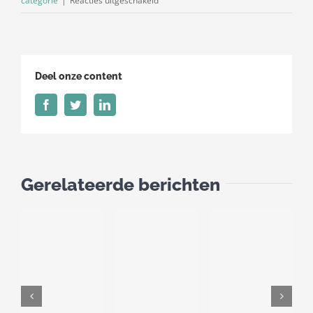
categorie
|
Reacties uitgeschakeld
Dieselpercentage
januari
2023
Deel onze content
Facebook
Twitter
LinkedIn
Gerelateerde berichten