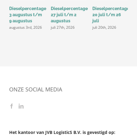
Dieselpercentage
Dieselpercentage
Dieselpercentage
D
3 augustus t/m
27 juli t/m 2
20 juli t/m 26
1
9 augustus
augustus
juli
j
augustus 3rd, 2026
juli 27th, 2026
juli 20th, 2026
ONZE SOCIAL MEDIA
Het kantoor van JVB LogisticS B.V. is gevestigd op: