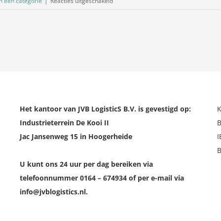
voor
n een categorie
|
Reacties uitgeschakeld
Dieselpercentage
januari
2024
Het kantoor van JVB LogisticS B.V. is gevestigd op:
Industrieterrein De Kooi II
Jac Jansenweg 15 in Hoogerheide
U kunt ons 24 uur per dag bereiken via
telefoonnummer 0164 – 674934 of per e-mail via
info@jvblogistics.nl.