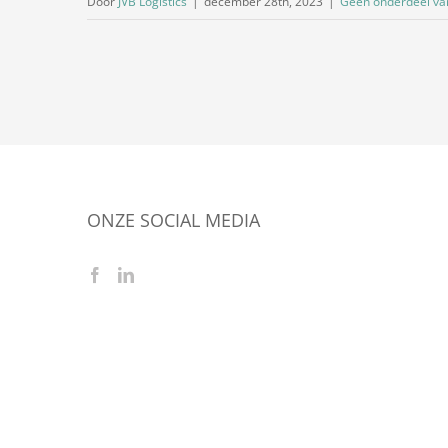
Door
JVB Logistics
|
december 28th, 2023
|
Geen onderdeel va
ONZE SOCIAL MEDIA