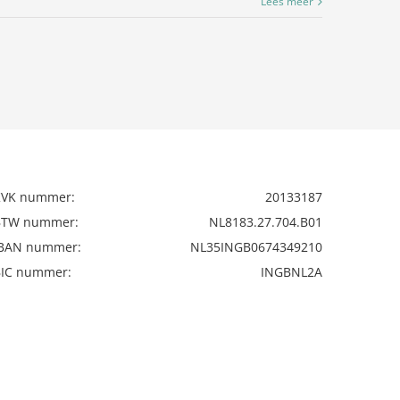
Lees meer
KVK nummer:
20133187
BTW nummer:
NL8183.27.704.B01
IBAN nummer:
NL35INGB0674349210
BIC nummer:
INGBNL2A