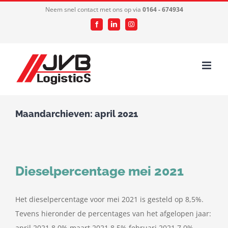
Ga
Neem snel contact met ons op via
0164 - 674934
naar
Facebook
LinkedIn
Instagram
inhoud
Maandarchieven:
april 2021
Dieselpercentage mei 2021
Het dieselpercentage voor mei 2021 is gesteld op 8,5%.
Tevens hieronder de percentages van het afgelopen jaar:
april 2021 8,0% maart 2021 8,5% februari 2021 7,0%