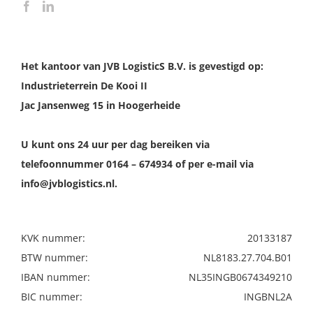
Het kantoor van JVB LogisticS B.V. is gevestigd op:
Industrieterrein De Kooi II
Jac Jansenweg 15 in Hoogerheide
U kunt ons 24 uur per dag bereiken via
telefoonnummer 0164 – 674934 of per e-mail via
info@jvblogistics.nl.
KVK nummer:
20133187
BTW nummer:
NL8183.27.704.B01
IBAN nummer:
NL35INGB0674349210
BIC nummer:
INGBNL2A