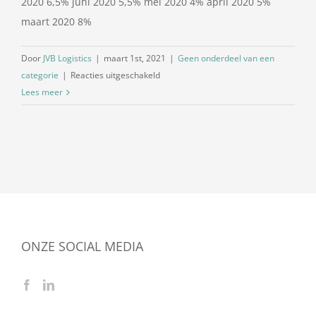
2020 6,5% juni 2020 5,5% mei 2020 4% april 2020 5%
maart 2020 8%
Door
JVB Logistics
|
maart 1st, 2021
|
Geen onderdeel van een
voor
categorie
|
Reacties uitgeschakeld
Dieselpercentage
Lees meer
maart
2021
ONZE SOCIAL MEDIA