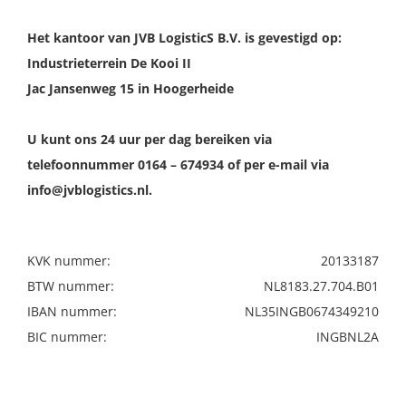
Het kantoor van JVB LogisticS B.V. is gevestigd op:
Industrieterrein De Kooi II
Jac Jansenweg 15 in Hoogerheide
U kunt ons 24 uur per dag bereiken via
telefoonnummer 0164 – 674934 of per e-mail via
info@jvblogistics.nl.
KVK nummer:
20133187
BTW nummer:
NL8183.27.704.B01
IBAN nummer:
NL35INGB0674349210
BIC nummer:
INGBNL2A