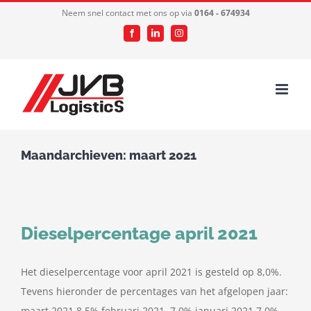
Ga
Neem snel contact met ons op via
0164 - 674934
naar
Facebook
LinkedIn
Instagram
inhoud
Maandarchieven:
maart 2021
Dieselpercentage april 2021
Het dieselpercentage voor april 2021 is gesteld op 8,0%.
Tevens hieronder de percentages van het afgelopen jaar:
maart 2021 8,5% februari 2021 7,0% januari 2021 7,0%