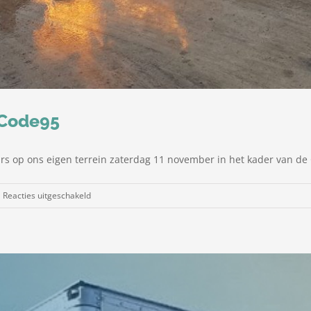
 Code95
rs op ons eigen terrein zaterdag 11 november in het kader van de
voor
Reacties uitgeschakeld
Fotoverslag
BHV-
cursus
voor
Code95