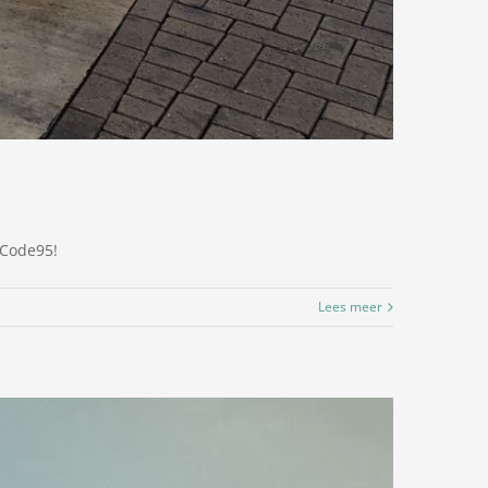
 Code95!
Lees meer