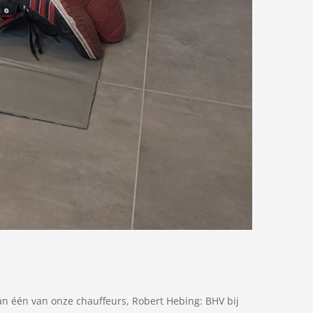
an één van onze chauffeurs, Robert Hebing: BHV bij