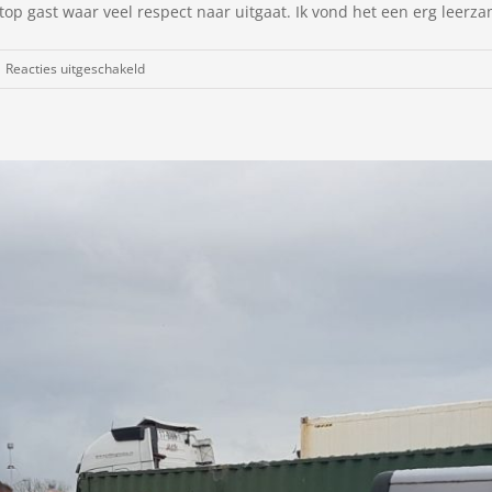
 gast waar veel respect naar uitgaat. Ik vond het een erg leerzame 
voor
Reacties uitgeschakeld
Laatste
BHV-
cursusdag,
bedankt
Dek
Opleidingen!