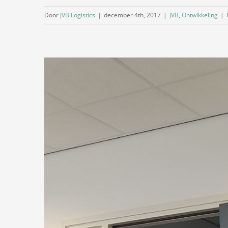
Door
JVB Logistics
|
december 4th, 2017
|
JVB
,
Ontwikkeling
|