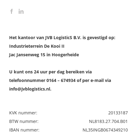
Het kantoor van JVB LogisticS B.V. is gevestigd op:
Industrieterrein De Kooi II
Jac Jansenweg 15 in Hoogerheide
U kunt ons 24 uur per dag bereiken via
telefoonnummer 0164 – 674934 of per e-mail via
info@jvblogistics.nl.
KVK nummer:
20133187
BTW nummer:
NL8183.27.704.B01
IBAN nummer:
NL35INGB0674349210