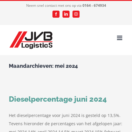
Ga
Neem snel contact met ons op via
0164 - 674934
naar
Facebook
LinkedIn
Instagram
inhoud
Maandarchieven:
mei 2024
Dieselpercentage juni 2024
Het dieselpercentage voor juni 2024 is gesteld op 13,5%.
Tevens hieronder de percentages van het afgelopen jaar:
mei 2024 14% april 2024 14,5% maart 2024 15% februari