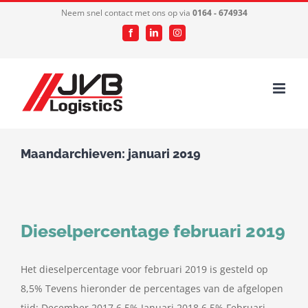
Ga
Neem snel contact met ons op via
0164 - 674934
naar
Facebook
LinkedIn
Instagram
inhoud
Maandarchieven:
januari 2019
Dieselpercentage februari 2019
Het dieselpercentage voor februari 2019 is gesteld op
8,5% Tevens hieronder de percentages van de afgelopen
tijd: December 2017 6,5% Januari 2018 6,5% Februari