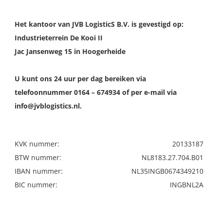
Het kantoor van JVB LogisticS B.V. is gevestigd op:
Industrieterrein De Kooi II
Jac Jansenweg 15 in Hoogerheide
U kunt ons 24 uur per dag bereiken via
telefoonnummer 0164 – 674934 of per e-mail via
info@jvblogistics.nl.
KVK nummer:
20133187
BTW nummer:
NL8183.27.704.B01
IBAN nummer:
NL35INGB0674349210
BIC nummer:
INGBNL2A