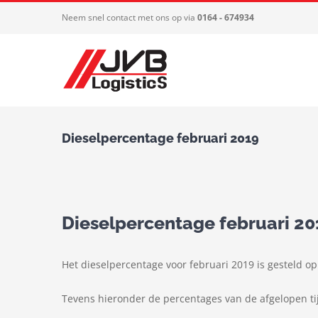
Ga
Neem snel contact met ons op via
0164 - 674934
naar
inhoud
Dieselpercentage februari 2019
Dieselpercentage februari 20
Het dieselpercentage voor februari 2019 is gesteld o
Tevens hieronder de percentages van de afgelopen ti