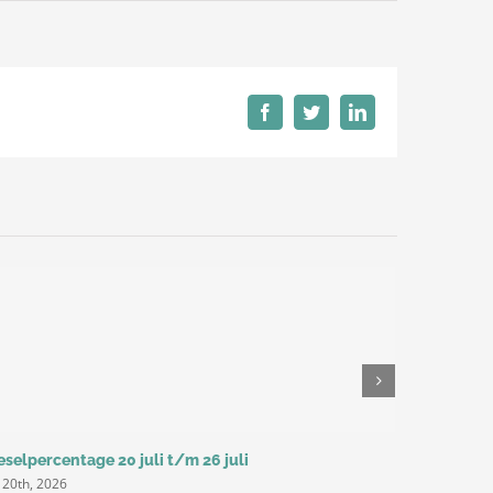
Facebook
Twitter
LinkedIn
eselpercentage 20 juli t/m 26 juli
Dieselperc
i 20th, 2026
juli 14th, 20