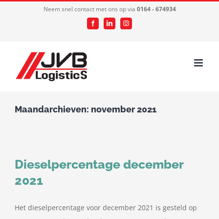
Ga
Neem snel contact met ons op via
0164 - 674934
naar
Facebook
LinkedIn
Instagram
inhoud
Maandarchieven:
november 2021
Dieselpercentage december
2021
Het dieselpercentage voor december 2021 is gesteld op