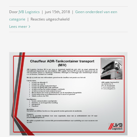
Door
JVB Logistics
|
juni 15th, 2018
|
Geen onderdeel van een
voor
categorie
|
Reacties uitgeschakeld
Gespecialiseerd
Lees meer
in
gekoelde
transport