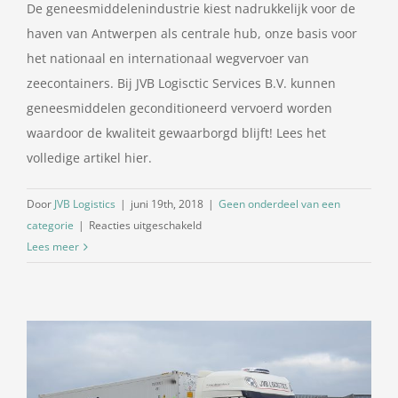
De geneesmiddelenindustrie kiest nadrukkelijk voor de
haven van Antwerpen als centrale hub, onze basis voor
het nationaal en internationaal wegvervoer van
zeecontainers. Bij JVB Logisctic Services B.V. kunnen
geneesmiddelen geconditioneerd vervoerd worden
waardoor de kwaliteit gewaarborgd blijft! Lees het
volledige artikel hier.
Door
JVB Logistics
|
juni 19th, 2018
|
Geen onderdeel van een
voor
categorie
|
Reacties uitgeschakeld
Geneesmiddelenindustrie
Lees meer
kiest
haven
van
Antwerpen
als
centrale
hub