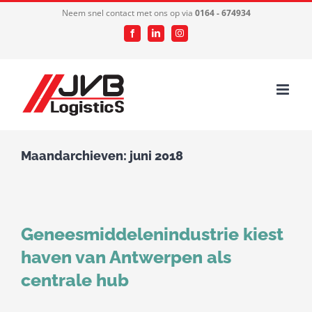
Ga
Neem snel contact met ons op via
0164 - 674934
naar
Facebook
LinkedIn
Instagram
inhoud
Maandarchieven:
juni 2018
Geneesmiddelenindustrie kiest
haven van Antwerpen als
centrale hub