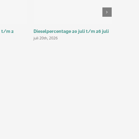
i t/m 2
Dieselpercentage 20 juli t/m 26 juli
Dieselperc
juli 20th, 2026
juli 14th, 20