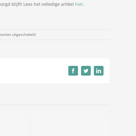
gd blijft! Lees het volledige artikel
hier
.
voor
eacties uitgeschakeld
Geneesmiddelenindustrie
kiest
haven
van
Antwerpen
Facebook
Twitter
LinkedIn
als
centrale
hub