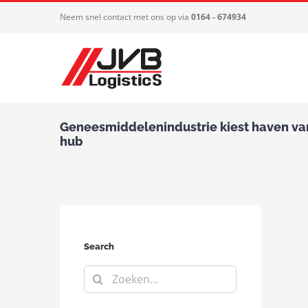
Ga
Neem snel contact met ons op via
0164 - 674934
naar
inhoud
Geneesmiddelenindustrie kiest haven va
hub
Search
Zoeken
naar: