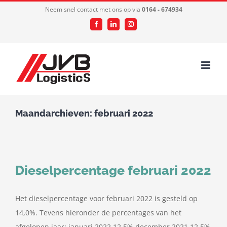
Ga
Neem snel contact met ons op via
0164 - 674934
naar
Facebook
LinkedIn
Instagram
inhoud
Maandarchieven:
februari 2022
Dieselpercentage februari 2022
Het dieselpercentage voor februari 2022 is gesteld op
14,0%. Tevens hieronder de percentages van het
afgelopen jaar: januari 2022 12,5% december 2021 12,5%