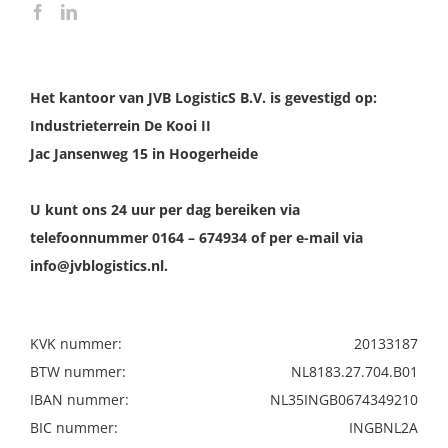
Het kantoor van JVB LogisticS B.V. is gevestigd op:
Industrieterrein De Kooi II
Jac Jansenweg 15 in Hoogerheide
U kunt ons 24 uur per dag bereiken via
telefoonnummer 0164 – 674934 of per e-mail via
info@jvblogistics.nl.
KVK nummer:
20133187
BTW nummer:
NL8183.27.704.B01
IBAN nummer:
NL35INGB0674349210
BIC nummer:
INGBNL2A