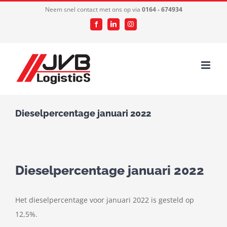
Ga
Neem snel contact met ons op via
0164 - 674934
naar
Facebook
LinkedIn
Instagram
inhoud
Dieselpercentage januari 2022
Dieselpercentage januari 2022
Het dieselpercentage voor januari 2022 is gesteld op
12,5%.