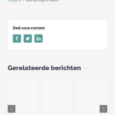
categorie
|
Reacties uitgeschakeld
Dieselpercentage
januari
2022
Deel onze content
Facebook
Twitter
LinkedIn
Gerelateerde berichten