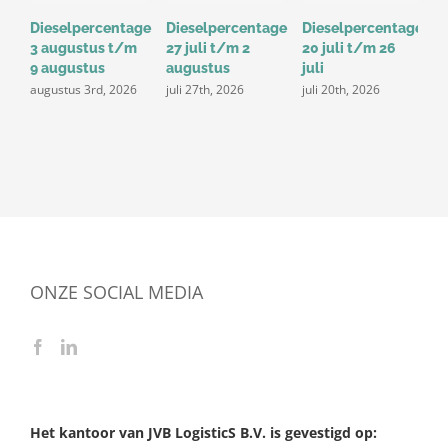
Dieselpercentage
Dieselpercentage
Dieselpercentage
D
3 augustus t/m
27 juli t/m 2
20 juli t/m 26
1
9 augustus
augustus
juli
j
augustus 3rd, 2026
juli 27th, 2026
juli 20th, 2026
ONZE SOCIAL MEDIA
Het kantoor van JVB LogisticS B.V. is gevestigd op: