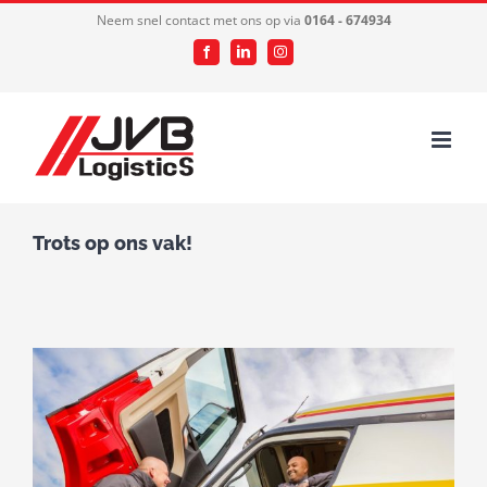
Ga
Neem snel contact met ons op via
0164 - 674934
naar
Facebook
LinkedIn
Instagram
inhoud
Trots op ons vak!
Bekijk
grotere
afbeelding