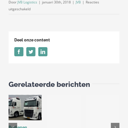
Door
JVB Logistics
|
januari 30th, 2018
|
JVB
|
Reacties
voor
uitgeschakeld
Trots
op
ons
vak!
Deel onze content
Facebook
Twitter
LinkedIn
Gerelateerde berichten
Bedienen