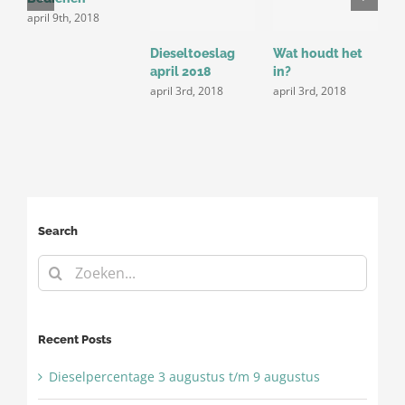
april 9th, 2018
Dieseltoeslag
Wat houdt het
F
april 2018
in?
h
A
april 3rd, 2018
april 3rd, 2018
m
Search
Zoeken
naar:
Recent Posts
Dieselpercentage 3 augustus t/m 9 augustus