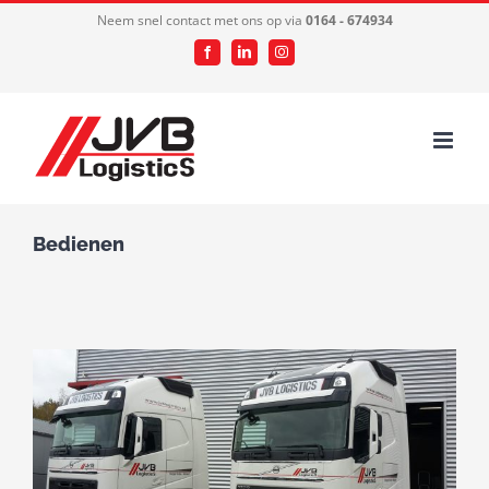
Ga
Neem snel contact met ons op via
0164 - 674934
naar
Facebook
LinkedIn
Instagram
inhoud
Bedienen
Bekijk
grotere
afbeelding