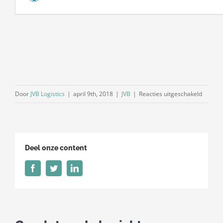
voor
Door
JVB Logistics
|
april 9th, 2018
|
JVB
|
Reacties uitgeschakeld
Bedien
Deel onze content
Facebook
Twitter
LinkedIn