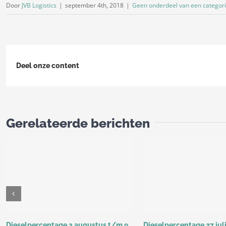
Door
JVB Logistics
|
september 4th, 2018
|
Geen onderdeel van een categor
Deel onze content
Gerelateerde berichten
Dieselpercentage 3 augustus t/m 9
Dieselpercentage 27 jul