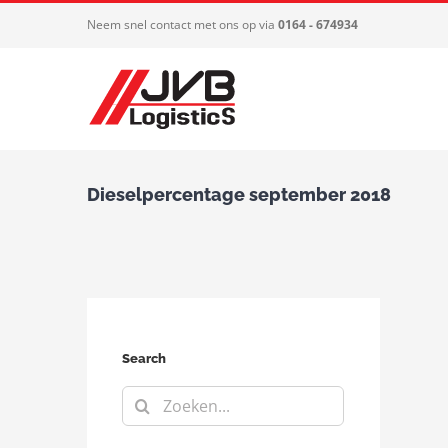
Ga
Neem snel contact met ons op via
0164 - 674934
naar
inhoud
Dieselpercentage september 2018
Search
Zoeken
naar: