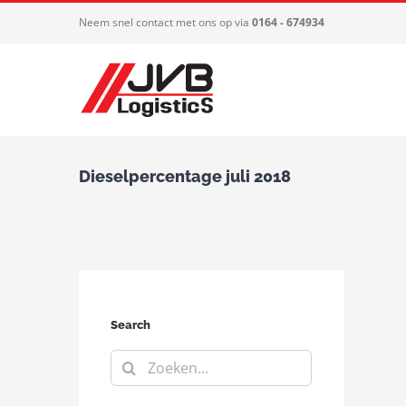
Ga
Neem snel contact met ons op via
0164 - 674934
naar
inhoud
Dieselpercentage juli 2018
Search
Zoeken
naar: