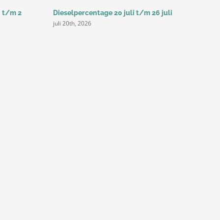
i t/m 2
Dieselpercentage 20 juli t/m 26 juli
Dieselperc
juli 20th, 2026
juli 14th, 20