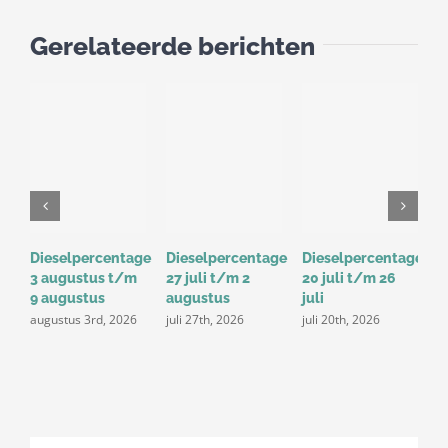
Gerelateerde berichten
Dieselpercentage
Dieselpercentage
Dieselpercentage
D
3 augustus t/m
27 juli t/m 2
20 juli t/m 26
1
9 augustus
augustus
juli
j
augustus 3rd, 2026
juli 27th, 2026
juli 20th, 2026