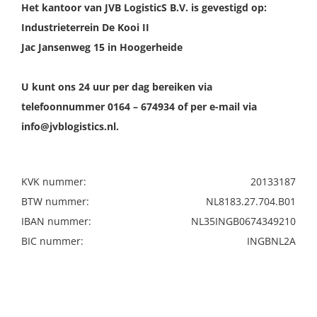
Het kantoor van JVB LogisticS B.V. is gevestigd op:
Industrieterrein De Kooi II
Jac Jansenweg 15 in Hoogerheide
U kunt ons 24 uur per dag bereiken via
telefoonnummer 0164 – 674934 of per e-mail via
info@jvblogistics.nl.
KVK nummer:
20133187
BTW nummer:
NL8183.27.704.B01
IBAN nummer:
NL35INGB0674349210
BIC nummer:
INGBNL2A