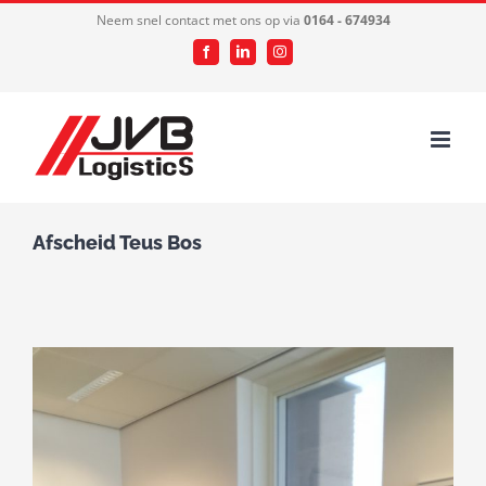
Ga
Neem snel contact met ons op via
0164 - 674934
naar
Facebook
LinkedIn
Instagram
inhoud
Afscheid Teus Bos
Bekijk
grotere
afbeelding