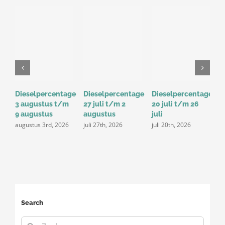
Dieselpercentage
Dieselpercentage
Dieselpercentage
D
3 augustus t/m
27 juli t/m 2
20 juli t/m 26
1
9 augustus
augustus
juli
j
augustus 3rd, 2026
juli 27th, 2026
juli 20th, 2026
Search
Zoeken