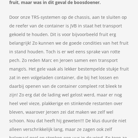
fruit, maar was in dit geval de boosdoener.
Door onze TRS-systemen op de chassis, aan te sluiten op
de reefer van de container is JVB in staat het transport
gekoeld te houden. Dit is voor bijvoorbeeld fruit erg
belangrijk! Zo kunnen we de goede condities van het fruit
in stand houden. Toch is er wel eens sprake van rotte
pech. Zo reden Marc en Jeroen samen een transport
mango’s. Het gele vaak als lekker bestempelde stukje fruit
zat in een volgeladen container, die bij het lossen en
daarbij openen van de container compleet rot bleek te
zijn! Zo erg dat de lading wel gelost werd, maar er nog
heel veel vieze, plakkerige en stinkende restanten over
bleven, waarover Jeroen zei dat maken we zelf wel
schoon. Nou dat heeft hij geweten!!! De klus duurde niet
alleen verschrikkelijk lang, maar ze zagen ook zelf
helemaal geel en stonken een uur in de wind. En toen ze