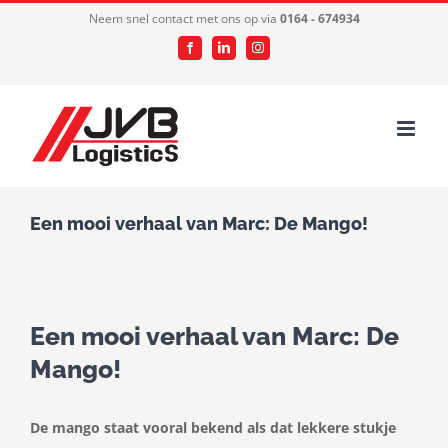
Ga
Neem snel contact met ons op via
0164 - 674934
naar
Facebook
LinkedIn
Instagram
inhoud
Een mooi verhaal van Marc: De Mango!
Een mooi verhaal van Marc: De
Mango!
De mango staat vooral bekend als dat lekkere stukje