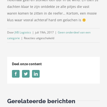
dachten klaar te zijn ontdekte ze alle pitjes die vast
waren komen te zitten in de reefer… Kortom, een mooie
klus waar vooral achteraf hard om gelachen is
Door
JVB Logistics
|
juli 19th, 2017
|
Geen onderdeel van een
voor
categorie
|
Reacties uitgeschakeld
Een
mooi
verhaal
van
Deel onze content
Marc:
De
Facebook
Twitter
LinkedIn
Mango!
Gerelateerde berichten