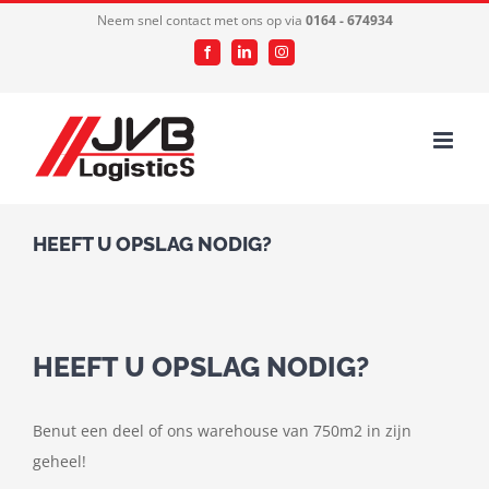
Ga
Neem snel contact met ons op via
0164 - 674934
naar
Facebook
LinkedIn
Instagram
inhoud
HEEFT U OPSLAG NODIG?
HEEFT U OPSLAG NODIG?
Benut een deel of ons warehouse van 750m2 in zijn
geheel!