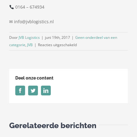
0164 – 674934
✉ info@jvblogistics.nl
Door
JVB Logistics
|
juni 19th, 2017
|
Geen onderdeel van een
voor
categorie
,
JVB
|
Reacties uitgeschakeld
HEEFT
U
OPSLAG
NODIG?
Deel onze content
Facebook
Twitter
LinkedIn
Gerelateerde berichten