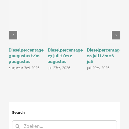
Dieselpercentage
Dieselpercentage
Dieselpercentage
D
3 augustus t/m
27 juli t/m 2
20 juli t/m 26
1
9 augustus
augustus
juli
j
augustus 3rd, 2026
juli 27th, 2026
juli 20th, 2026
Search
Zoeken