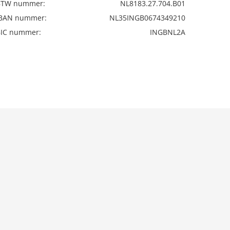
BTW nummer:
NL8183.27.704.B01
IBAN nummer:
NL35INGB0674349210
BIC nummer:
INGBNL2A