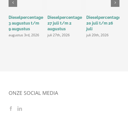
Dieselpercentage
Dieselpercentage
Dieselpercentage
D
3 augustus t/m
27 juli t/m 2
20 juli t/m 26
1
9 augustus
augustus
juli
j
augustus 3rd, 2026
juli 27th, 2026
juli 20th, 2026
ONZE SOCIAL MEDIA