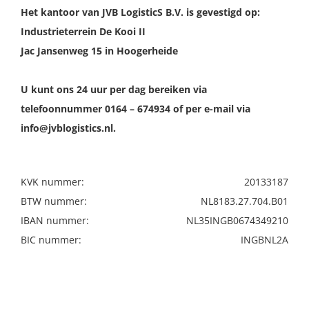
Het kantoor van JVB LogisticS B.V. is gevestigd op:
Industrieterrein De Kooi II
Jac Jansenweg 15 in Hoogerheide
U kunt ons 24 uur per dag bereiken via
telefoonnummer 0164 – 674934 of per e-mail via
info@jvblogistics.nl.
KVK nummer:
20133187
BTW nummer:
NL8183.27.704.B01
IBAN nummer:
NL35INGB0674349210
BIC nummer:
INGBNL2A