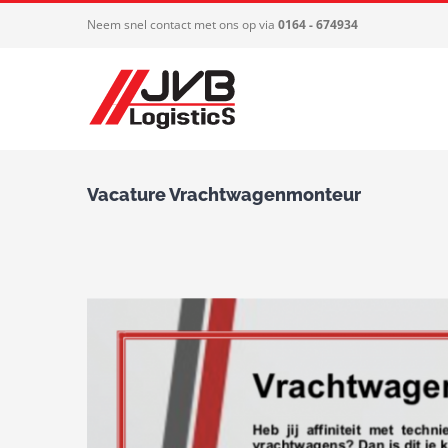
Ga
Neem snel contact met ons op via
0164 - 674934
naar
inhoud
Vacature Vrachtwagenmonteur
Bekijk
grotere
afbeelding