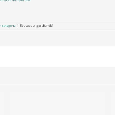
voor
n categorie
|
Reacties uitgeschakeld
Vacature
Vrachtwagenmonteur