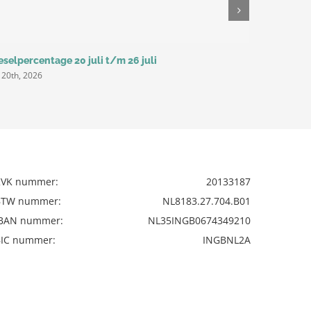
eselpercentage 20 juli t/m 26 juli
Dieselperc
i 20th, 2026
juli 14th, 20
KVK nummer:
20133187
BTW nummer:
NL8183.27.704.B01
IBAN nummer:
NL35INGB0674349210
BIC nummer:
INGBNL2A