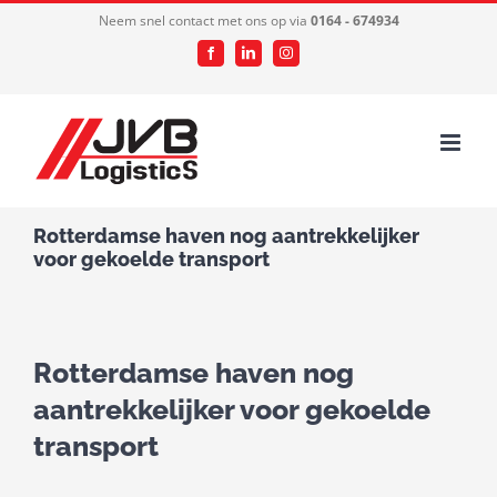
Ga
Neem snel contact met ons op via
0164 - 674934
naar
Facebook
LinkedIn
Instagram
inhoud
Rotterdamse haven nog aantrekkelijker
voor gekoelde transport
Rotterdamse haven nog
aantrekkelijker voor gekoelde
transport