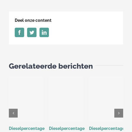
haven
nog
aantrekkelijker
Deel onze content
voor
gekoelde
Facebook
Twitter
LinkedIn
transport
Gerelateerde berichten
Dieselpercentage
Dieselpercentage
Dieselpercentage
D