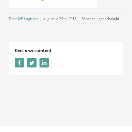
voor
Door
JVB Logistics
|
augustus 29th, 2018
|
Reacties uitgeschakeld
Erkend-
leerbedr
SBB
Deel onze content
Facebook
Twitter
LinkedIn