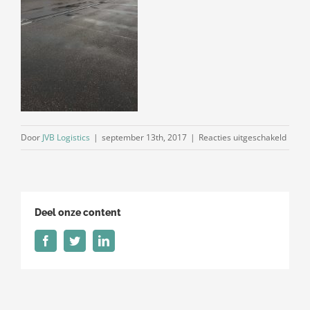
voor
Door
JVB Logistics
|
september 13th, 2017
|
Reacties uitgeschakeld
IMG_9
Deel onze content
Facebook
Twitter
LinkedIn