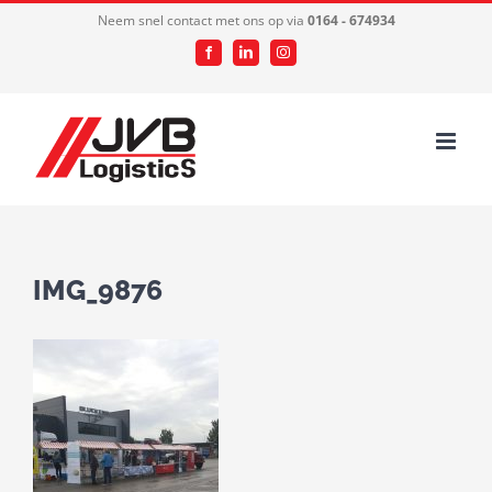
Ga
Neem snel contact met ons op via
0164 - 674934
naar
Facebook
LinkedIn
Instagram
inhoud
IMG_9876