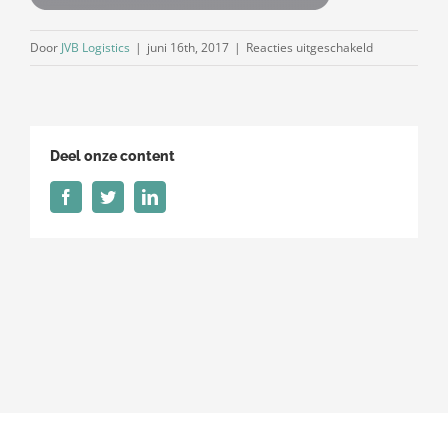
voor
Door
JVB Logistics
|
juni 16th, 2017
|
Reacties uitgeschakeld
ITCOMS-
Blauw-
1000
Deel onze content
Facebook
Twitter
LinkedIn