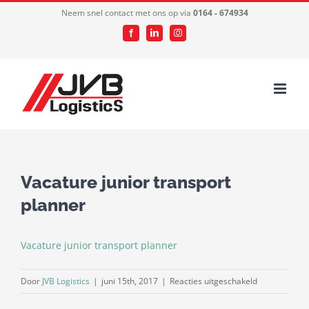
Ga
Neem snel contact met ons op via
0164 - 674934
naar
Facebook
LinkedIn
Instagram
inhoud
Vacature junior transport
planner
Vacature junior transport planner
voor
Door
JVB Logistics
|
juni 15th, 2017
|
Reacties uitgeschakeld
Vacature