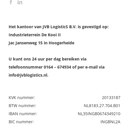
Het kantoor van JVB LogisticS B.V. is gevestigd op:
Industrieterrein De Kooi II
Jac Jansenweg 15 in Hoogerheide
U kunt ons 24 uur per dag bereiken via
telefoonnummer 0164 – 674934 of per e-mail via
info@jvblogistics.nl.
KVK nummer:
20133187
BTW nummer:
NL8183.27.704.B01
IBAN nummer:
NL35INGB0674349210
BIC nummer:
INGBNL2A