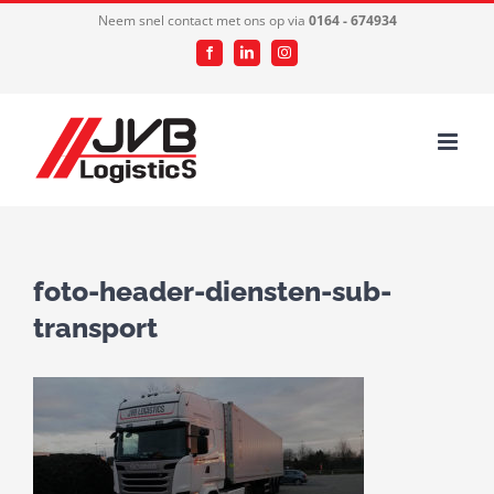
Ga
Neem snel contact met ons op via
0164 - 674934
naar
Facebook
LinkedIn
Instagram
inhoud
foto-header-diensten-sub-
transport