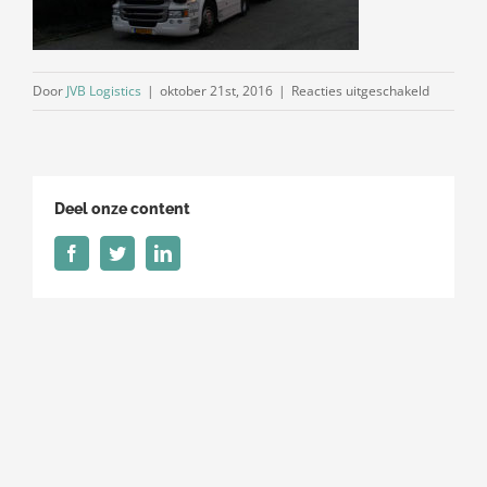
voor
Door
JVB Logistics
|
oktober 21st, 2016
|
Reacties uitgeschakeld
foto-
header-
diensten-
sub-
Deel onze content
transport
Facebook
Twitter
LinkedIn