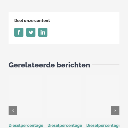
22
juni
t/m
Deel onze content
28
juni
Facebook
Twitter
LinkedIn
Gerelateerde berichten
Dieselpercentage
Dieselpercentage
Dieselpercentage
D