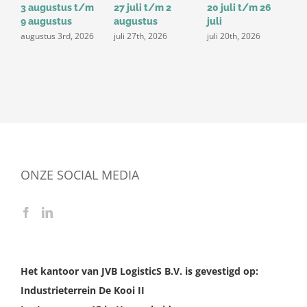
3 augustus t/m
27 juli t/m 2
20 juli t/m 26
1
9 augustus
augustus
juli
j
augustus 3rd, 2026
juli 27th, 2026
juli 20th, 2026
ONZE SOCIAL MEDIA
Het kantoor van JVB LogisticS B.V. is gevestigd op:
Industrieterrein De Kooi II