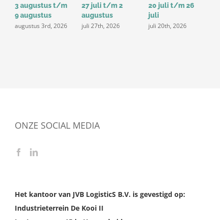
3 augustus t/m
27 juli t/m 2
20 juli t/m 26
1
9 augustus
augustus
juli
j
augustus 3rd, 2026
juli 27th, 2026
juli 20th, 2026
ONZE SOCIAL MEDIA
Het kantoor van JVB LogisticS B.V. is gevestigd op:
Industrieterrein De Kooi II