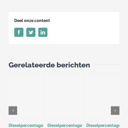
15
juni
t/m
Deel onze content
21
juni
Facebook
Twitter
LinkedIn
Gerelateerde berichten
Dieselpercentage
Dieselpercentage
Dieselpercentage
D