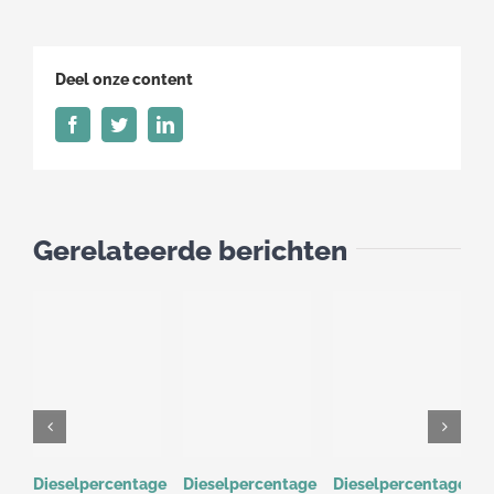
13
april
t/m
Deel onze content
19
april
Facebook
Twitter
LinkedIn
Gerelateerde berichten
Dieselpercentage
Dieselpercentage
Dieselpercentage
D