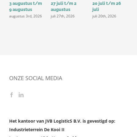
3 augustus t/m
27 juli t/m 2
20 juli t/m 26
1
9 augustus
augustus
juli
j
augustus 3rd, 2026
juli 27th, 2026
juli 20th, 2026
ONZE SOCIAL MEDIA
Het kantoor van JVB LogisticS B.V. is gevestigd op:
Industrieterrein De Kooi II