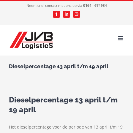
Ga
Neem snel contact met ons op via
0164 - 674934
naar
Facebook
LinkedIn
Instagram
inhoud
Dieselpercentage 13 april t/m 19 april
Dieselpercentage 13 april t/m
19 april
Het dieselpercentage voor de periode van 13 april t/m 19