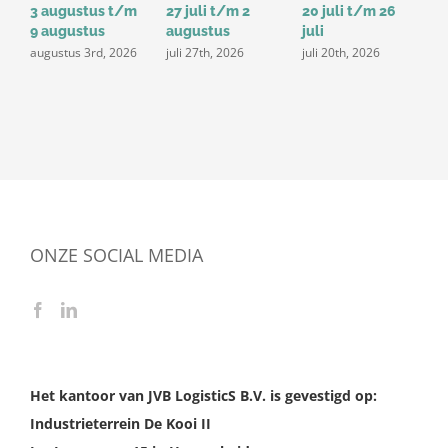
3 augustus t/m
27 juli t/m 2
20 juli t/m 26
1
9 augustus
augustus
juli
j
augustus 3rd, 2026
juli 27th, 2026
juli 20th, 2026
ONZE SOCIAL MEDIA
Het kantoor van JVB LogisticS B.V. is gevestigd op:
Industrieterrein De Kooi II