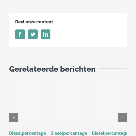
10
t/m
31
Deel onze content
maart
2026
Facebook
Twitter
LinkedIn
Gerelateerde berichten
Dieselpercentage
Dieselpercentage
Dieselpercentage
D