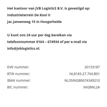
Het kantoor van JVB LogisticS B.V. is gevestigd op:
Industrieterrein De Kooi II
Jac Jansenweg 15 in Hoogerheide
U kunt ons 24 uur per dag bereiken via
telefoonnummer 0164 – 674934 of per e-mail via
info@jvblogistics.nl.
KVK nummer:
20133187
BTW nummer:
NL8183.27.704.B01
IBAN nummer:
NL35INGB0674349210
BIC nummer:
INGBNL2A