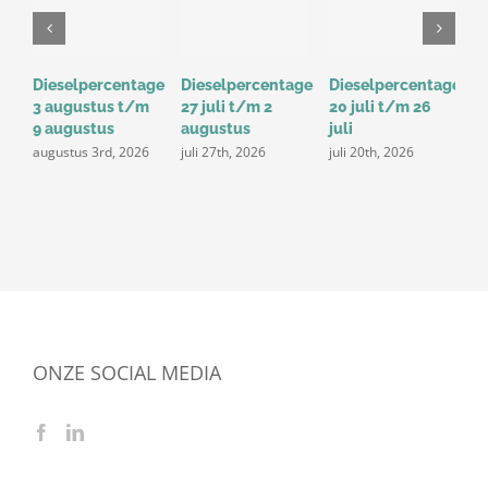
Dieselpercentage
Dieselpercentage
Dieselpercentage
D
3 augustus t/m
27 juli t/m 2
20 juli t/m 26
1
9 augustus
augustus
juli
j
augustus 3rd, 2026
juli 27th, 2026
juli 20th, 2026
ONZE SOCIAL MEDIA