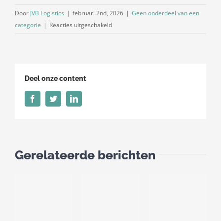
Door
JVB Logistics
|
februari 2nd, 2026
|
Geen onderdeel van een
voor
categorie
|
Reacties uitgeschakeld
Dieselpercentage
februari
2026
Deel onze content
Facebook
Twitter
LinkedIn
Gerelateerde berichten