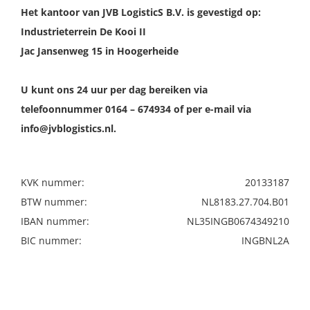
Het kantoor van JVB LogisticS B.V. is gevestigd op:
Industrieterrein De Kooi II
Jac Jansenweg 15 in Hoogerheide
U kunt ons 24 uur per dag bereiken via
telefoonnummer 0164 – 674934 of per e-mail via
info@jvblogistics.nl.
KVK nummer:
20133187
BTW nummer:
NL8183.27.704.B01
IBAN nummer:
NL35INGB0674349210
BIC nummer:
INGBNL2A