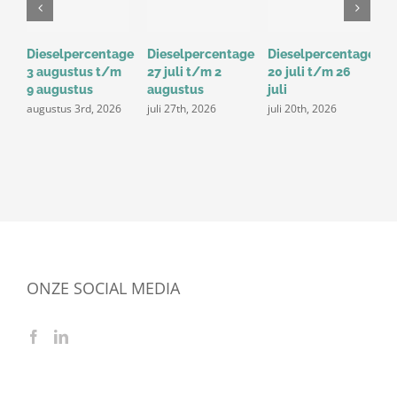
Dieselpercentage
Dieselpercentage
Dieselpercentage
D
3 augustus t/m
27 juli t/m 2
20 juli t/m 26
1
9 augustus
augustus
juli
j
augustus 3rd, 2026
juli 27th, 2026
juli 20th, 2026
ONZE SOCIAL MEDIA