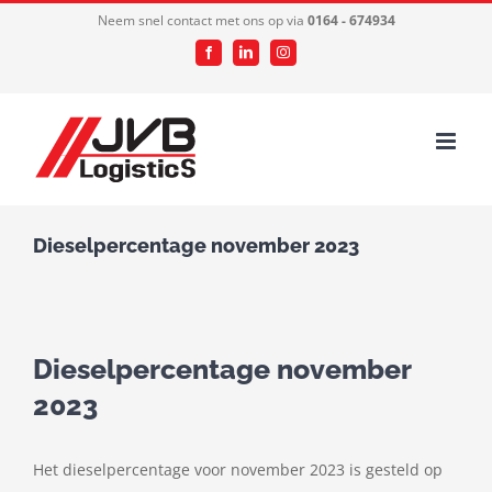
Ga
Neem snel contact met ons op via
0164 - 674934
naar
Facebook
LinkedIn
Instagram
inhoud
Dieselpercentage november 2023
Dieselpercentage november
2023
Het dieselpercentage voor november 2023 is gesteld op