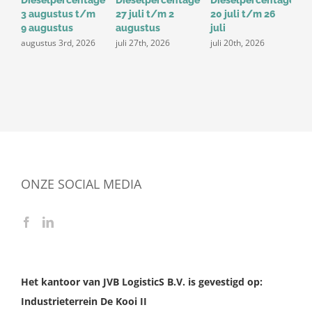
Dieselpercentage
Dieselpercentage
Dieselpercentage
D
3 augustus t/m
27 juli t/m 2
20 juli t/m 26
1
9 augustus
augustus
juli
j
augustus 3rd, 2026
juli 27th, 2026
juli 20th, 2026
ONZE SOCIAL MEDIA
Het kantoor van JVB LogisticS B.V. is gevestigd op:
Industrieterrein De Kooi II