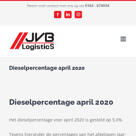
Ga
Neem snel contact met ons op via
0164 - 674934
naar
Facebook
LinkedIn
Instagram
inhoud
Dieselpercentage april 2020
Dieselpercentage april 2020
Het dieselpercentage voor april 2020 is gesteld op 5,0%.
Tevens hieronder de percentages van het afgelopen jaar: