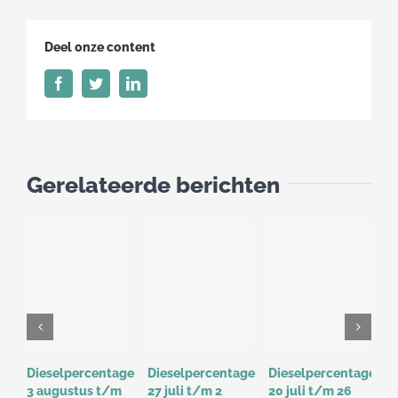
2020
Deel onze content
Facebook
Twitter
LinkedIn
Gerelateerde berichten
Dieselpercentage
Dieselpercentage
Dieselpercentage
D
3 augustus t/m
27 juli t/m 2
20 juli t/m 26
1