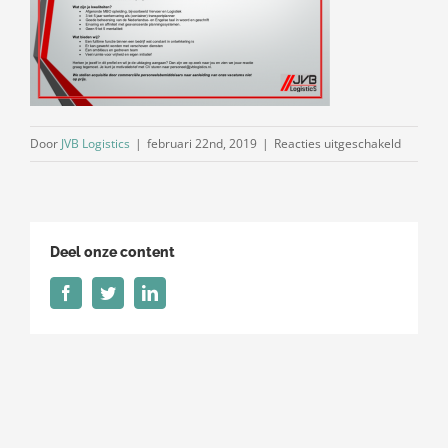
voor
Door
JVB Logistics
|
februari 22nd, 2019
|
Reacties uitgeschakeld
Scherma
2019-
02-
22
Deel onze content
om
11.17.11
Facebook
Twitter
LinkedIn