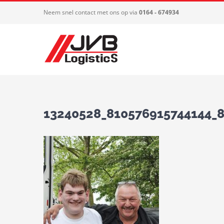
Ga
Neem snel contact met ons op via
0164 - 674934
naar
inhoud
13240528_810576915744144_