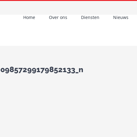
Home
Over ons
Diensten
Nieuws
809857299179852133_n