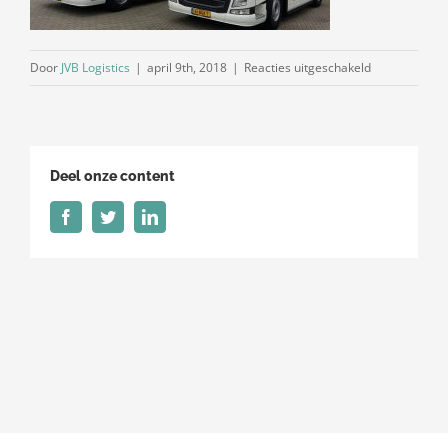
voor
Door
JVB Logistics
|
april 9th, 2018
|
Reacties uitgeschakeld
jvb1
Deel onze content
Facebook
Twitter
LinkedIn