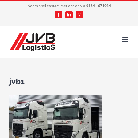
Ga
Neem snel contact met ons op via
0164 - 674934
naar
Facebook
LinkedIn
Instagram
inhoud
jvb1