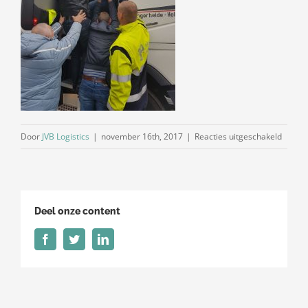
voor
Door
JVB Logistics
|
november 16th, 2017
|
Reacties uitgeschakeld
IMG-
20171
WA00
Deel onze content
Facebook
Twitter
LinkedIn