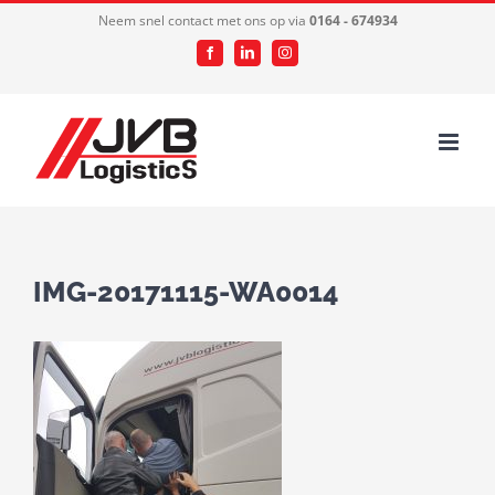
Ga
Neem snel contact met ons op via
0164 - 674934
naar
Facebook
LinkedIn
Instagram
inhoud
IMG-20171115-WA0014