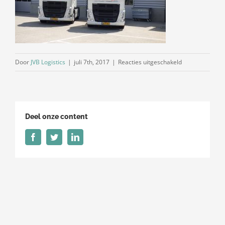
voor
Door
JVB Logistics
|
juli 7th, 2017
|
Reacties uitgeschakeld
P1040269-
1
Deel onze content
Facebook
Twitter
LinkedIn