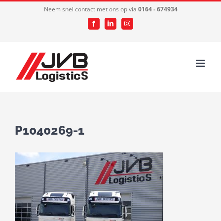
Ga
Neem snel contact met ons op via
0164 - 674934
naar
Facebook
LinkedIn
Instagram
inhoud
P1040269-1